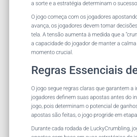
a sorte e a estratégia determinam o sucesso
O jogo começa com os jogadores apostando
avança, os jogadores devem tomar decisões
tela. A tensão aumenta à medida que a "cr
a capacidade do jogador de manter a calma 
momento crucial.
Regras Essenciais d
O jogo segue regras claras que garantem a i
jogadores definem suas apostas antes do in
jogo, pois determinam o potencial de ganho
apostas são feitas, o jogo progride em eta
Durante cada rodada de LuckyCrumbling, jo