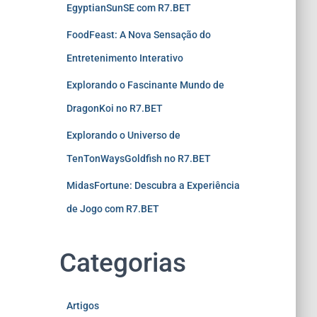
EgyptianSunSE com R7.BET
FoodFeast: A Nova Sensação do
Entretenimento Interativo
Explorando o Fascinante Mundo de
DragonKoi no R7.BET
Explorando o Universo de
TenTonWaysGoldfish no R7.BET
MidasFortune: Descubra a Experiência
de Jogo com R7.BET
Categorias
Artigos