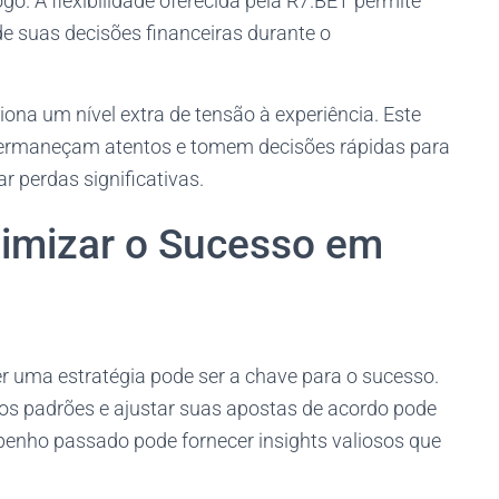
o. A flexibilidade oferecida pela R7.BET permite
e suas decisões financeiras durante o
ona um nível extra de tensão à experiência. Este
permaneçam atentos e tomem decisões rápidas para
r perdas significativas.
ximizar o Sucesso em
r uma estratégia pode ser a chave para o sucesso.
s padrões e ajustar suas apostas de acordo pode
mpenho passado pode fornecer insights valiosos que