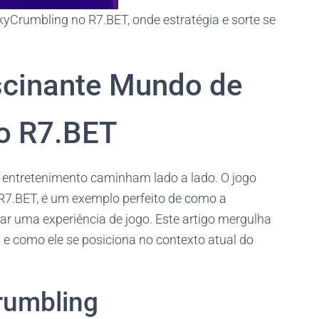
yCrumbling no R7.BET, onde estratégia e sorte se
scinante Mundo de
o R7.BET
o entretenimento caminham lado a lado. O jogo
R7.BET, é um exemplo perfeito de como a
ar uma experiência de jogo. Este artigo mergulha
s e como ele se posiciona no contexto atual do
rumbling