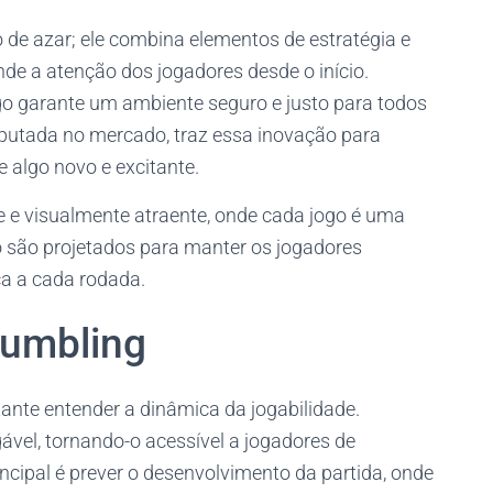
de azar; ele combina elementos de estratégia e
de a atenção dos jogadores desde o início.
go garante um ambiente seguro e justo para todos
eputada no mercado, traz essa inovação para
 algo novo e excitante.
 e visualmente atraente, onde cada jogo é uma
 são projetados para manter os jogadores
ca a cada rodada.
umbling
ante entender a dinâmica da jogabilidade.
vel, tornando-o acessível a jogadores de
rincipal é prever o desenvolvimento da partida, onde