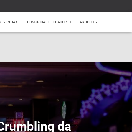
S VIRTUAIS
COMUNIDADE JOGADORES
ARTIGOS
Crumbling da