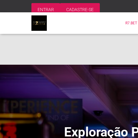
ENTRAR
CADASTRE-SE
R7.BET
Exploração 