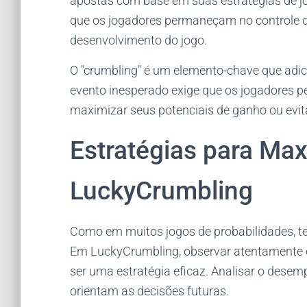
apostas com base em suas estratégias de jog
que os jogadores permaneçam no controle d
desenvolvimento do jogo.
O "crumbling" é um elemento-chave que adici
evento inesperado exige que os jogadores 
maximizar seus potenciais de ganho ou evita
Estratégias para Ma
LuckyCrumbling
Como em muitos jogos de probabilidades, te
Em LuckyCrumbling, observar atentamente o
ser uma estratégia eficaz. Analisar o dese
orientam as decisões futuras.