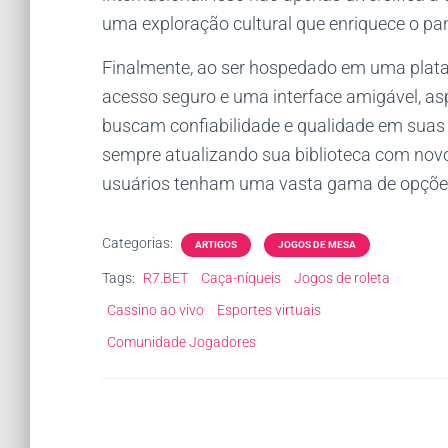
uma exploração cultural que enriquece o pa
Finalmente, ao ser hospedado em uma plat
acesso seguro e uma interface amigável, as
buscam confiabilidade e qualidade em suas 
sempre atualizando sua biblioteca com novo
usuários tenham uma vasta gama de opções
Categorias:
ARTIGOS
JOGOS DE MESA
Tags:
R7.BET
Caça-níqueis
Jogos de roleta
Cassino ao vivo
Esportes virtuais
Comunidade Jogadores