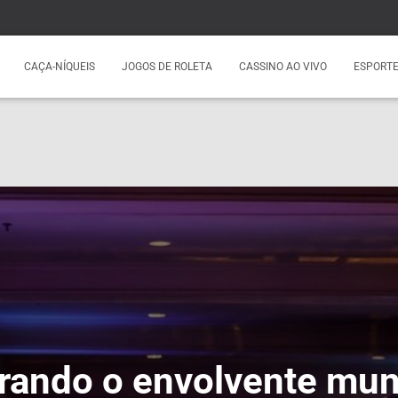
CAÇA-NÍQUEIS
JOGOS DE ROLETA
CASSINO AO VIVO
ESPORTE
rando o envolvente mu