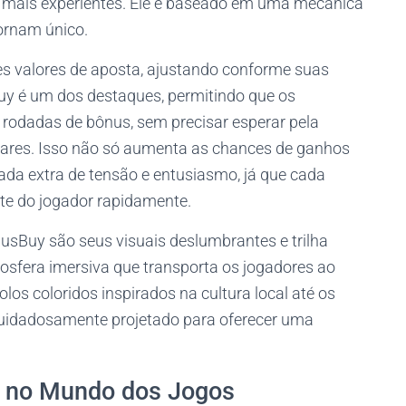
s mais experientes. Ele é baseado em uma mecânica
tornam único.
es valores de aposta, ajustando conforme suas
Buy é um dos destaques, permitindo que os
rodadas de bônus, sem precisar esperar pela
lares. Isso não só aumenta as chances de ganhos
a extra de tensão e entusiasmo, já que cada
rte do jogador rapidamente.
sBuy são seus visuais deslumbrantes e trilha
osfera imersiva que transporta os jogadores ao
los coloridos inspirados na cultura local até os
 cuidadosamente projetado para oferecer uma
s no Mundo dos Jogos