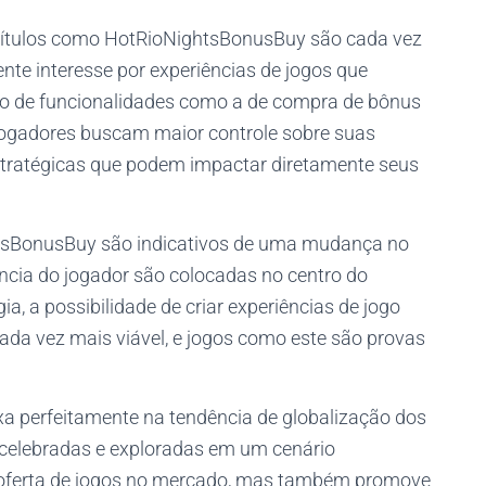
, títulos como HotRioNightsBonusBuy são cada vez
nte interesse por experiências de jogos que
são de funcionalidades como a de compra de bônus
jogadores buscam maior controle sobre suas
estratégicas que podem impactar diretamente seus
tsBonusBuy são indicativos de uma mudança no
iência do jogador são colocadas no centro do
, a possibilidade de criar experiências de jogo
cada vez mais viável, e jogos como este são provas
 perfeitamente na tendência de globalização dos
o celebradas e exploradas em um cenário
 a oferta de jogos no mercado, mas também promove