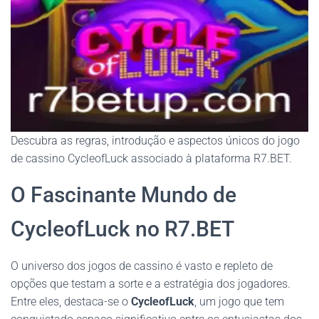
Descubra as regras, introdução e aspectos únicos do jogo
de cassino CycleofLuck associado à plataforma R7.BET.
O Fascinante Mundo de
CycleofLuck no R7.BET
O universo dos jogos de cassino é vasto e repleto de
opções que testam a sorte e a estratégia dos jogadores.
Entre eles, destaca-se o
CycleofLuck
, um jogo que tem