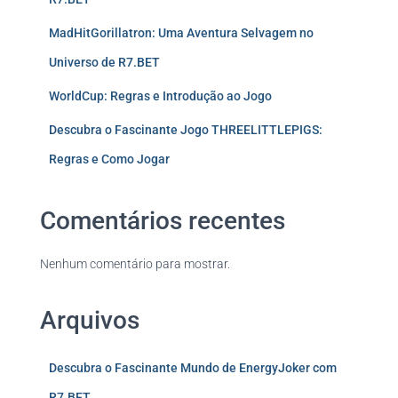
MadHitGorillatron: Uma Aventura Selvagem no
Universo de R7.BET
WorldCup: Regras e Introdução ao Jogo
Descubra o Fascinante Jogo THREELITTLEPIGS:
Regras e Como Jogar
Comentários recentes
Nenhum comentário para mostrar.
Arquivos
Descubra o Fascinante Mundo de EnergyJoker com
R7.BET