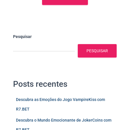
Pesquisar
PESQUISAR
Posts recentes
Descubra as Emoções do Jogo VampireKiss com
R7.BET
Descubra o Mundo Emocionante de JokerCoins com
R7.BET