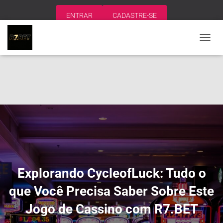
ENTRAR
CADASTRE-SE
A
L
T
E
R
N
A
R
N
A
V
E
G
A
Explorando CycleofLuck: Tudo o
Ç
Ã
que Você Precisa Saber Sobre Este
O
Jogo de Cassino com R7.BET