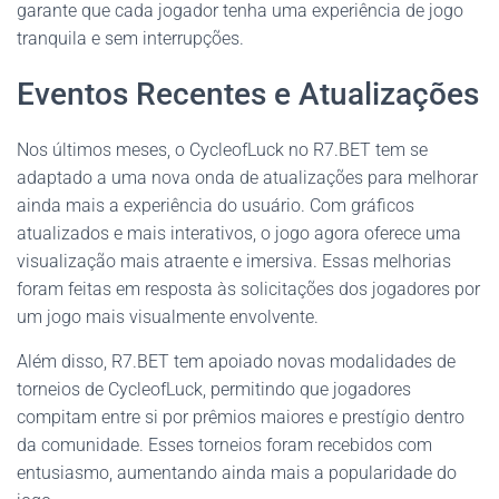
garante que cada jogador tenha uma experiência de jogo
tranquila e sem interrupções.
Eventos Recentes e Atualizações
Nos últimos meses, o CycleofLuck no R7.BET tem se
adaptado a uma nova onda de atualizações para melhorar
ainda mais a experiência do usuário. Com gráficos
atualizados e mais interativos, o jogo agora oferece uma
visualização mais atraente e imersiva. Essas melhorias
foram feitas em resposta às solicitações dos jogadores por
um jogo mais visualmente envolvente.
Além disso, R7.BET tem apoiado novas modalidades de
torneios de CycleofLuck, permitindo que jogadores
compitam entre si por prêmios maiores e prestígio dentro
da comunidade. Esses torneios foram recebidos com
entusiasmo, aumentando ainda mais a popularidade do