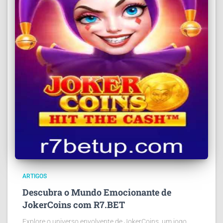
ARTIGOS
Descubra o Mundo Emocionante de
JokerCoins com R7.BET
Explore o universo envolvente de JokerCoins, um jogo