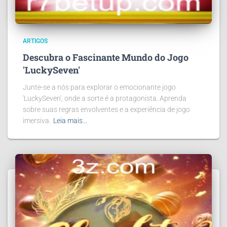
ARTIGOS
Descubra o Fascinante Mundo do Jogo
'LuckySeven'
Junte-se a nós para explorar o emocionante jogo
'LuckySeven', onde a sorte é a protagonista. Aprenda
sobre suas regras envolventes e a experiência de jogo
imersiva.
Leia mais…