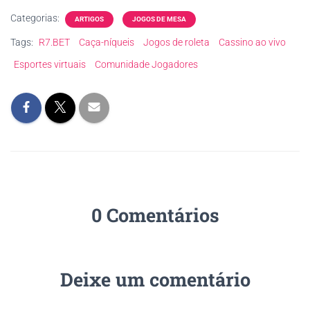
Categorias:
ARTIGOS
JOGOS DE MESA
Tags:
R7.BET
Caça-níqueis
Jogos de roleta
Cassino ao vivo
Esportes virtuais
Comunidade Jogadores
0 Comentários
Deixe um comentário