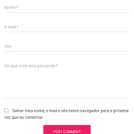
Nome
*
E-mail
*
Site
No que você está pensando?
Salvar meu nome, e-mail e site neste navegador para a próxima
vez que eu comentar.