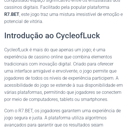
conquistado espaço significativo entre os entusiastas dos
cassinos digitais. Facilitado pela popular plataforma
R7.BET
, este jogo traz uma mistura irresistível de emoção e
potencial de vitória.
Introdução ao CycleofLuck
CycleofLuck é mais do que apenas um jogo; é uma
experiência de cassino online que combina elementos
tradicionais com inovação digital. Criado para oferecer
uma interface amigável e envolvente, o jogo permite que
jogadores de todos os níveis de experiência participem. A
acessibilidade do jogo se estende à sua disponibilidade em
várias plataformas, permitindo que jogadores se conectem
por meio de computadores, tablets ou smartphones.
Com o R7.BET, os jogadores garantem uma experiência de
jogo segura e justa. A plataforma utiliza algoritmos
avançados para garantir que os resultados sejam