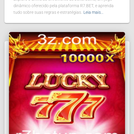
dinâmico oferecido pela plataforma R7.BET, e aprenda
tudo sobre suas regras e estratégias.
Leia mais…