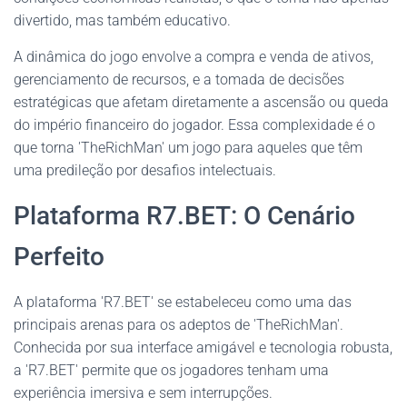
divertido, mas também educativo.
A dinâmica do jogo envolve a compra e venda de ativos,
gerenciamento de recursos, e a tomada de decisões
estratégicas que afetam diretamente a ascensão ou queda
do império financeiro do jogador. Essa complexidade é o
que torna 'TheRichMan' um jogo para aqueles que têm
uma predileção por desafios intelectuais.
Plataforma R7.BET: O Cenário
Perfeito
A plataforma 'R7.BET' se estabeleceu como uma das
principais arenas para os adeptos de 'TheRichMan'.
Conhecida por sua interface amigável e tecnologia robusta,
a 'R7.BET' permite que os jogadores tenham uma
experiência imersiva e sem interrupções.