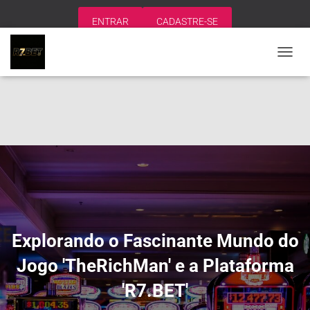
ENTRAR
CADASTRE-SE
A
L
T
E
R
N
A
R
N
A
V
E
G
A
Explorando o Fascinante Mundo do
Ç
Ã
Jogo 'TheRichMan' e a Plataforma
O
'R7.BET'