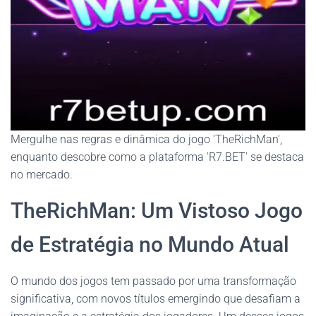
Mergulhe nas regras e dinâmica do jogo 'TheRichMan',
enquanto descobre como a plataforma 'R7.BET' se destaca
no mercado.
TheRichMan: Um Vistoso Jogo
de Estratégia no Mundo Atual
O mundo dos jogos tem passado por uma transformação
significativa, com novos títulos emergindo que desafiam a