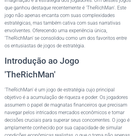
imaginação e a estratégia dos jogadores. Um desses jogos
que ganhou destaque recentemente é 'TheRichMan'. Este
jogo não apenas encanta com suas complexidades
estratégicas, mas também cativa com suas narrativas
envolventes. Oferecendo uma experiência única,
'TheRichMan' se consolidou como um dos favoritos entre
os entusiastas de jogos de estratégia.
Introdução ao Jogo
'TheRichMan'
'TheRichMan' é um jogo de estratégia cujo principal
objetivo é a acumulação de riqueza e poder. Os jogadores
assumem o papel de magnatas financeiros que precisam
navegar pelos intricados mercados econômicos e tomar
decisões cruciais para superar seus concorrentes. O jogo é
amplamente conhecido por sua capacidade de simular
condições econômicas realistas, o que o torna não apenas