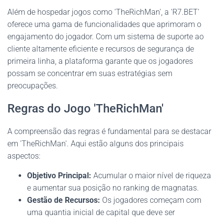
Além de hospedar jogos como 'TheRichMan', a 'R7.BET'
oferece uma gama de funcionalidades que aprimoram o
engajamento do jogador. Com um sistema de suporte ao
cliente altamente eficiente e recursos de segurança de
primeira linha, a plataforma garante que os jogadores
possam se concentrar em suas estratégias sem
preocupações.
Regras do Jogo 'TheRichMan'
A compreensão das regras é fundamental para se destacar
em 'TheRichMan'. Aqui estão alguns dos principais
aspectos:
Objetivo Principal:
Acumular o maior nível de riqueza
e aumentar sua posição no ranking de magnatas.
Gestão de Recursos:
Os jogadores começam com
uma quantia inicial de capital que deve ser