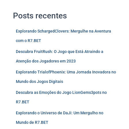
Posts recentes
Explorando SchargedClovers: Mergulhe na Aventura
com o R7.BET
Descubra FruitRush: O Jogo que Está Atraindo a
Atenção dos Jogadores em 2023
Explorando TrialofPhoenix: Uma Jornada Inovadora no
Mundo dos Jogos Digitais
Descubra as Emoções do Jogo LionGems3pots no
R7.BET
Explorando o Universo de DaJi: Um Mergulho no
Mundo de R7.BET