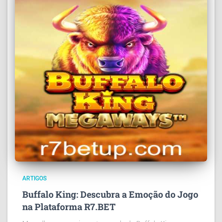
ARTIGOS
Buffalo King: Descubra a Emoção do Jogo
na Plataforma R7.BET