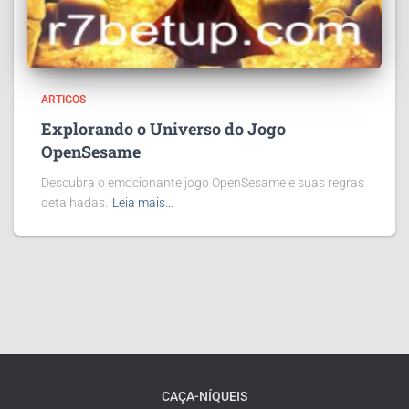
ARTIGOS
Explorando o Universo do Jogo
OpenSesame
Descubra o emocionante jogo OpenSesame e suas regras
detalhadas.
Leia mais…
CAÇA-NÍQUEIS