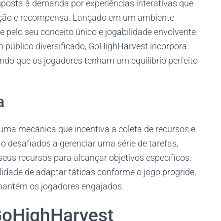
osta à demanda por experiências interativas que
ação e recompensa. Lançado em um ambiente
e pelo seu conceito único e jogabilidade envolvente.
 público diversificado, GoHighHarvest incorpora
indo que os jogadores tenham um equilíbrio perfeito
a
ma mecânica que incentiva a coleta de recursos e
o desafiados a gerenciar uma série de tarefas,
 seus recursos para alcançar objetivos específicos.
idade de adaptar táticas conforme o jogo progride,
mantém os jogadores engajados.
GoHighHarvest