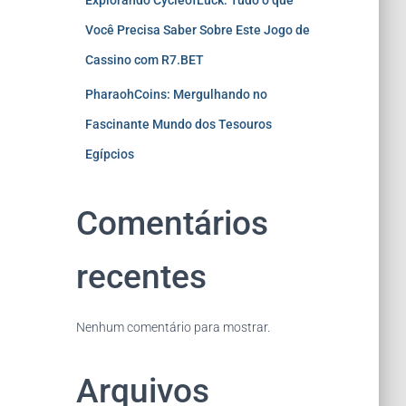
Explorando CycleofLuck: Tudo o que
Você Precisa Saber Sobre Este Jogo de
Cassino com R7.BET
PharaohCoins: Mergulhando no
Fascinante Mundo dos Tesouros
Egípcios
Comentários
recentes
Nenhum comentário para mostrar.
Arquivos