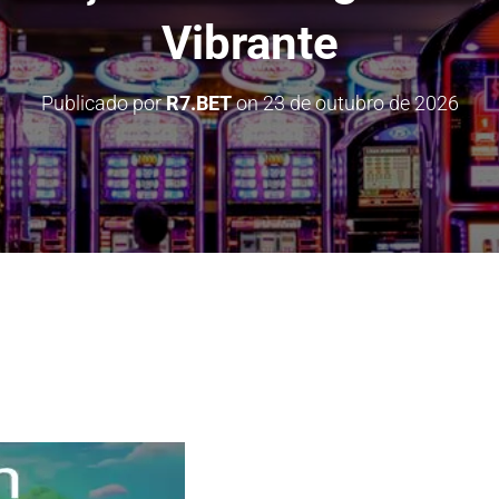
Vibrante
Publicado por
R7.BET
on
23 de outubro de 2026