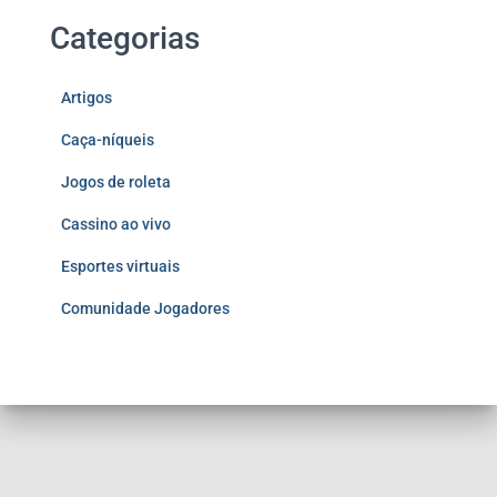
Categorias
Artigos
Caça-níqueis
Jogos de roleta
Cassino ao vivo
Esportes virtuais
Comunidade Jogadores