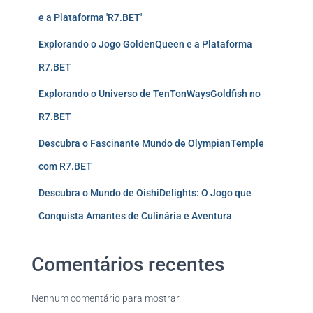
e a Plataforma 'R7.BET'
Explorando o Jogo GoldenQueen e a Plataforma
R7.BET
Explorando o Universo de TenTonWaysGoldfish no
R7.BET
Descubra o Fascinante Mundo de OlympianTemple
com R7.BET
Descubra o Mundo de OishiDelights: O Jogo que
Conquista Amantes de Culinária e Aventura
Comentários recentes
Nenhum comentário para mostrar.