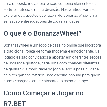
uma proposta inovadora, o jogo combina elementos de
sorte, estratégia e muita diversão. Neste artigo, vamos
explorar os aspectos que fazem do BonanzaWheel uma
sensação entre jogadores de todas as idades.
O que é o BonanzaWheel?
BonanzaWheel é um jogo de cassino online que incorpora
a tradicional roleta de forma moderna e emocionante. Os
jogadores são convidados a apostar em diferentes seções
de uma roda giratória, cada uma com chances diferentes
de ganhar. A simplicidade do jogo aliado à possibilidade
de altos ganhos faz dele uma escolha popular para quem
busca emoção e entretenimento ao mesmo tempo.
Como Começar a Jogar no
R7.BET