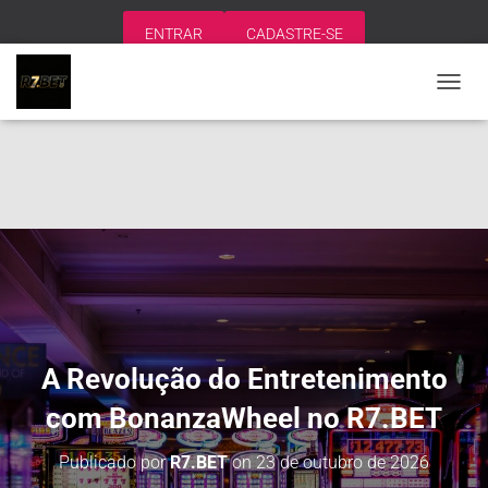
ENTRAR
CADASTRE-SE
A
L
T
E
R
N
A
R
N
A
V
E
G
A
A Revolução do Entretenimento
Ç
Ã
com BonanzaWheel no R7.BET
O
Publicado por
R7.BET
on
23 de outubro de 2026