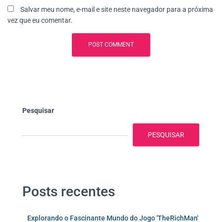
Salvar meu nome, e-mail e site neste navegador para a próxima
vez que eu comentar.
Pesquisar
PESQUISAR
Posts recentes
Explorando o Fascinante Mundo do Jogo 'TheRichMan'