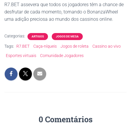
R7.BET assevera que todos os jogadores têm a chance de
desfrutar de cada momento, tornando o BonanzaWheel
uma adição preciosa ao mundo dos cassinos online.
Categorias:
ARTIGOS
JOGOS DE MESA
Tags:
R7.BET
Caça-níqueis
Jogos de roleta
Cassino ao vivo
Esportes virtuais
Comunidade Jogadores
0 Comentários