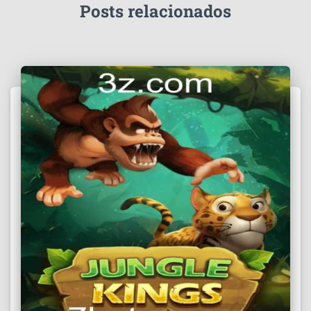
Posts relacionados