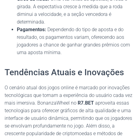
girada. A expectativa cresce à medida que a roda
diminui a velocidade, e a seção vencedora é
determinada.
Pagamentos:
Dependendo do tipo de aposta e do
resultado, os pagamentos variam, oferecendo aos
jogadores a chance de ganhar grandes prêmios com
uma aposta mínima.
Tendências Atuais e Inovações
O cenário atual dos jogos online é marcado por inovações
tecnológicas que tornam a experiência do usuário cada vez
mais imersiva. BonanzaWheel no
R7.BET
aproveita essas
tecnologias para oferecer gráficos de alta qualidade e uma
interface de usuário dinâmica, permitindo que os jogadores
se envolvam profundamente no jogo. Além disso, a
crescente popularidade de criptomoedas e métodos de