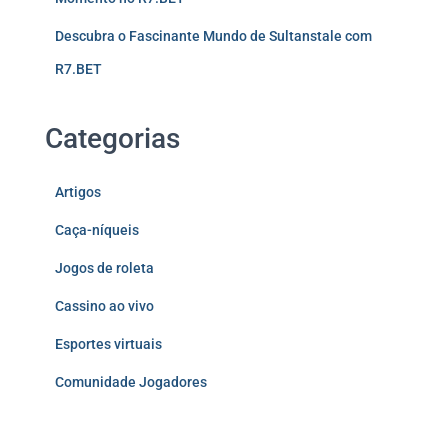
Descubra o Fascinante Mundo de Sultanstale com
R7.BET
Categorias
Artigos
Caça-níqueis
Jogos de roleta
Cassino ao vivo
Esportes virtuais
Comunidade Jogadores