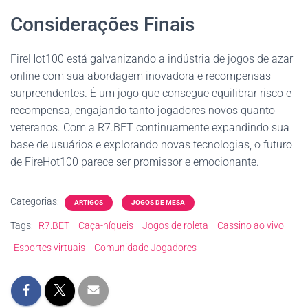
Considerações Finais
FireHot100 está galvanizando a indústria de jogos de azar
online com sua abordagem inovadora e recompensas
surpreendentes. É um jogo que consegue equilibrar risco e
recompensa, engajando tanto jogadores novos quanto
veteranos. Com a R7.BET continuamente expandindo sua
base de usuários e explorando novas tecnologias, o futuro
de FireHot100 parece ser promissor e emocionante.
Categorias:
ARTIGOS
JOGOS DE MESA
Tags:
R7.BET
Caça-níqueis
Jogos de roleta
Cassino ao vivo
Esportes virtuais
Comunidade Jogadores