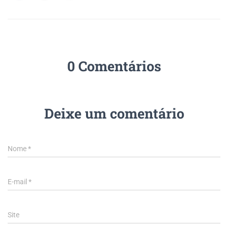
0 Comentários
Deixe um comentário
Nome
*
E-mail
*
Site